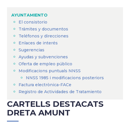
Sobrescribir
enlaces
AYUNTAMIENTO
de
El consistorio
ayuda
Trámites y documentos
a
Teléfonos y direcciones
Enlaces de interés
la
Sugerencias
navegación
Ayudas y subvenciones
Oferta de empleo público
Modificacions puntuals NNSS
NNSS 1985 i modificacions posteriors
Factura electrònica-FACe
Registro de Actividades de Tratamiento
CARTELLS DESTACATS
DRETA AMUNT