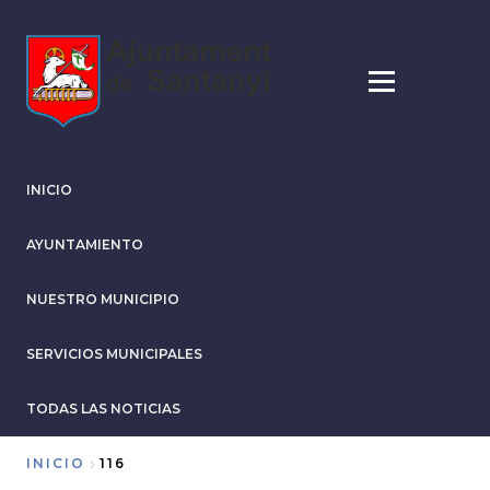
Pasar
al
contenido
principal
INICIO
AYUNTAMIENTO
NUESTRO MUNICIPIO
SERVICIOS MUNICIPALES
TODAS LAS NOTICIAS
INICIO
116