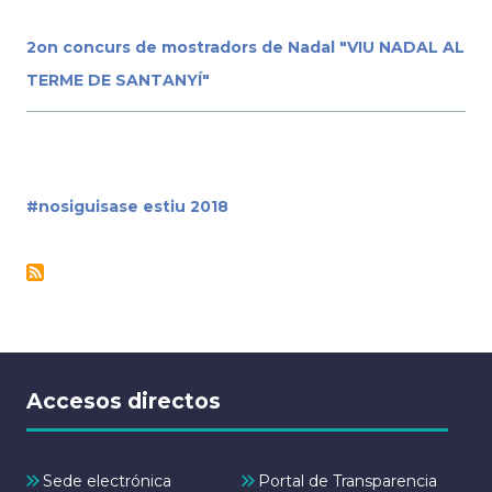
2on concurs de mostradors de Nadal "VIU NADAL AL
TERME DE SANTANYÍ"
#nosiguisase estiu 2018
Accesos directos
Sede electrónica
Portal de Transparencia