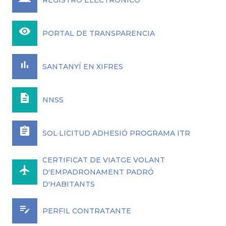
REGISTRO ELECTRÓNICO
remove_red_eye
PORTAL DE TRANSPARENCIA
bar_chart
SANTANYÍ EN XIFRES
description
NNSS
assignment
SOL·LICITUD ADHESIÓ PROGRAMA ITR
CERTIFICAT DE VIATGE VOLANT
airplanemode_active
D'EMPADRONAMENT PADRÓ
D'HABITANTS
edit_note
PERFIL CONTRATANTE