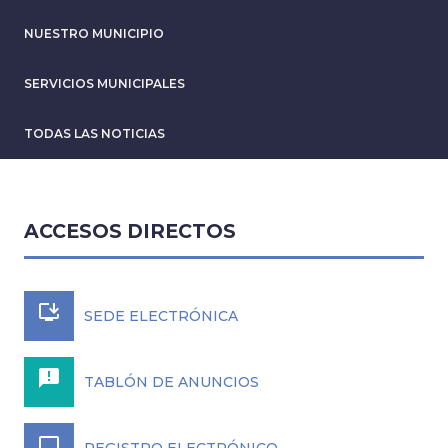
NUESTRO MUNICIPIO
SERVICIOS MUNICIPALES
TODAS LAS NOTICIAS
ACCESOS DIRECTOS
install_desktop
SEDE ELECTRÓNICA
announcement
TABLÓN DE ANUNCIOS
laptop