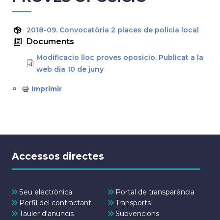
2018-09. Convocatòria 2 places de policia local
Documents
Modificacio lloc proves oposicio. Publicat a la
web dia 10 de juny
Imprimir
Accessos directes
Seu electrònica
Portal de transparència
Perfil del contractant
Transports
Tauler d'anuncis
Subvencions