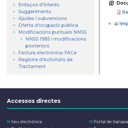
Doc
Enllaços d'interès
Suggeriments
Re
Ajudes i subvencions
Imp
Oferta d'ocupació pública
Modificacions puntuals NNSS
NNSS 1985 i modificacions
posteriors
Factura electrònica-FACe
Registre d'Activitats de
Tractament
Accessos directes
Seu electrònica
Portal de transpa