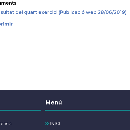
uments
sultat del quart exercici (Publicació web 28/06/2019)
rimir
Menú
rència
INICI