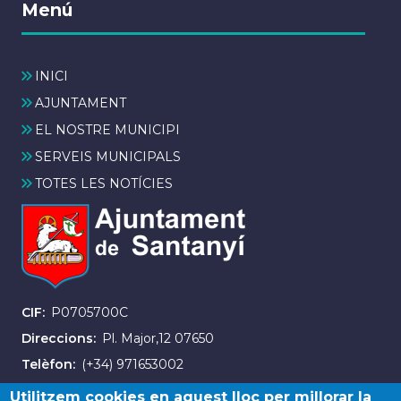
Menú
INICI
AJUNTAMENT
EL NOSTRE MUNICIPI
SERVEIS MUNICIPALS
TOTES LES NOTÍCIES
CIF
P0705700C
Direccions
Pl. Major,12 07650
Telèfon
(+34) 971653002
Fax
(+34) 971163007
Utilitzem cookies en aquest lloc per millorar la