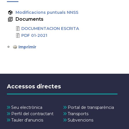
Modificacions puntuals NNSS
Documents
DOCUMENTACION ESCRITA
PDF 01-2021
Imprimir
Accessos directes
Seu electrònica
Portal de transparència
Perfil del contractant
Transports
Tauler d'anuncis
Subvencions