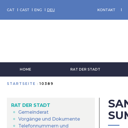
Direkt
zum
CAT
CAST
ENG
DEU
KONTAKT
Inhalt
HOME
RAT DER STADT
STARTSEITE
10389
Breadcrumb
SA
RAT DER STADT
SU
Gemeinderat
Vorgänge und Dokumente
Telefonnummern und