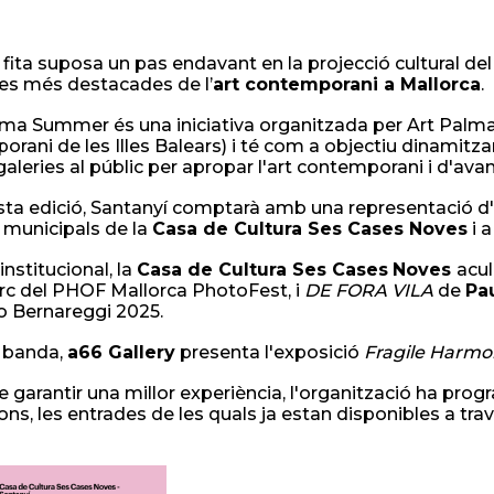
fita suposa un pas endavant en la projecció cultural del
ues més destacades de l’
art contemporani a Mallorca
.
lma Summer és una iniciativa organitzada per Art Palma
rani de les Illes Balears) i té com a objectiu dinamitzar
 galeries al públic per apropar l'art contemporani i d'ava
ta edició, Santanyí comptarà amb una representació d'a
s municipals de la
Casa de Cultura Ses Cases Noves
i a 
institucional, la
Casa de Cultura Ses Cases
Noves
acul
rc del PHOF Mallorca PhotoFest, i
DE FORA VILA
de
Pa
o Bernareggi 2025.
a banda,
a66 Gallery
presenta l'exposició
Fragile Harmo
de garantir una millor experiència, l'organització ha pro
ons, les entrades de les quals ja estan disponibles a tra