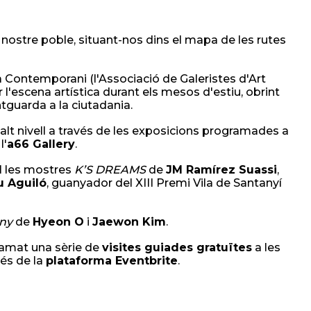
 nostre poble, situant-nos dins el mapa de les rutes
 Contemporani (l'Associació de Galeristes d'Art
 l'escena artística durant els mesos d'estiu, obrint
ntguarda a la ciutadania.
lt nivell a través de les exposicions programades a
l'
a66 Gallery
.
l les mostres
K’S DREAMS
de
JM Ramírez Suassi
,
u Aguiló
, guanyador del XIII Premi Vila de Santanyí
ny
de
Hyeon O
i
Jaewon Kim
.
gramat una sèrie de
visites guiades gratuïtes
a les
vés de la
plataforma Eventbrite
.