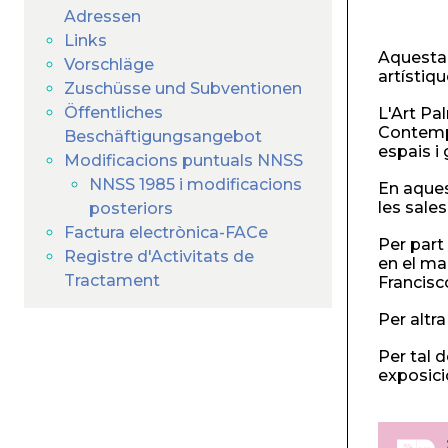
Adressen
Links
Aquesta 
Vorschläge
artístiq
Zuschüsse und Subventionen
Öffentliches
L'Art Pa
Contempo
Beschäftigungsangebot
espais i
Modificacions puntuals NNSS
NNSS 1985 i modificacions
En aques
les sale
posteriors
Factura electrònica-FACe
Per part 
Registre d'Activitats de
en el ma
Tractament
Francisc
Per altr
Per tal 
exposici