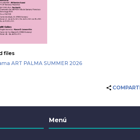
 files
rama ART PALMA SUMMER 2026
COMPART
Menú