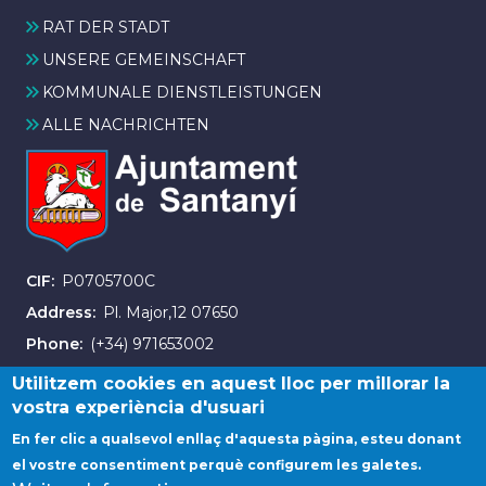
RAT DER STADT
UNSERE GEMEINSCHAFT
KOMMUNALE DIENSTLEISTUNGEN
ALLE NACHRICHTEN
CIF
P0705700C
Address
Pl. Major,12 07650
Phone
(+34) 971653002
Fax
(+34) 971163007
Utilitzem cookies en aquest lloc per millorar la
vostra experiència d'usuari
En fer clic a qualsevol enllaç d'aquesta pàgina, esteu donant
el vostre consentiment perquè configurem les galetes.