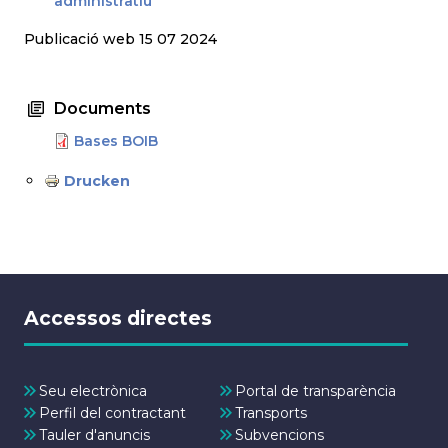
administratiu
Publicació web 15 07 2024
Documents
Bases BOIB
Drucken
Accessos directes
Seu electrònica
Portal de transparència
Perfil del contractant
Transports
Tauler d'anuncis
Subvencions