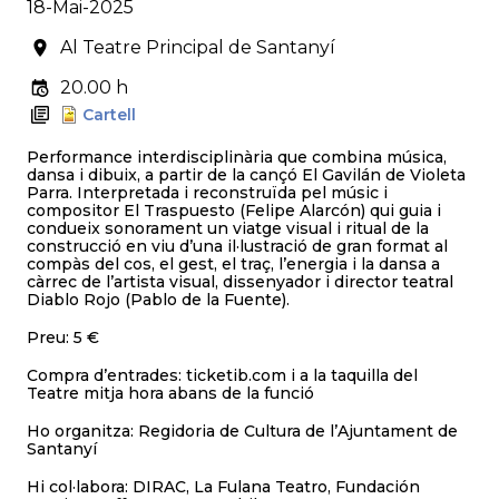
18-Mai-2025
Al Teatre Principal de Santanyí
20.00 h
Cartell
Performance interdisciplinària que combina música,
dansa i dibuix, a partir de la cançó El Gavilán de Violeta
Parra. Interpretada i reconstruïda pel músic i
compositor El Traspuesto (Felipe Alarcón) qui guia i
condueix sonorament un viatge visual i ritual de la
construcció en viu d’una il·lustració de gran format al
compàs del cos, el gest, el traç, l’energia i la dansa a
càrrec de l’artista visual, dissenyador i director teatral
Diablo Rojo (Pablo de la Fuente).
Preu: 5 €
Compra d’entrades: ticketib.com i a la taquilla del
Teatre mitja hora abans de la funció
Ho organitza: Regidoria de Cultura de l’Ajuntament de
Santanyí
Hi col·labora: DIRAC, La Fulana Teatro, Fundación