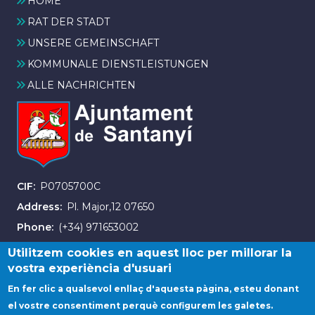
HOME
RAT DER STADT
UNSERE GEMEINSCHAFT
KOMMUNALE DIENSTLEISTUNGEN
ALLE NACHRICHTEN
CIF
P0705700C
Address
Pl. Major,12 07650
Phone
(+34) 971653002
Fax
(+34) 971163007
Utilitzem cookies en aquest lloc per millorar la
vostra experiència d'usuari
En fer clic a qualsevol enllaç d'aquesta pàgina, esteu donant
el vostre consentiment perquè configurem les galetes.