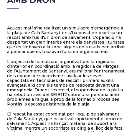
AMB DRON
Aquest matí s'ha realitzat un simulacre d'emergència a
la platja de Cala Santanyí, on s'ha posat en pràctica un
rescat amb l'ús d'un dron de salvament. L'operació ha
despertat un gran interès entre els banyistes i turistes
que es trobaven a la zona, alguns dels quals han arribat
a pensar que es tractava d'una emergència real.
L'objectiu del simulacre, organitzat per la regidoria
d’Interior en coordinació amb la regidoria de Platges
de l’Ajuntament de Santanyí, era millorar l'entrenament
dels equips de socorrisme i avaluar les seves
capacitats en tècniques de rescat i primers auxilis
avançats, així com els temps de resposta davant una
emergència. Durant l'exercici, el supervisor de la platja
ha rebut un avís del SEIB112 sobre una persona amb
problemes a l'aigua, a prop de la formació rocosa des
Pontàs, a escassa distància de la platja.
El rescat ha estat coordinat per l'equip de salvament
de Cala Santanyí, que ha activat ràpidament el dron de
salvament. Aquest ha llançat material de suport a la
víctima, mentre un socorrista es dirigia al lloc dels fets