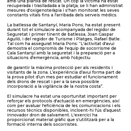
amb una planxa de rescat. Un cop la víctima ha estat
recuperada i traslladada a la platja, se li han administrat
mesures d'oxigenoteràpia i s'han monitorat les seves
constants vitals fins a l'arribada dels serveis mèdics.
La batlessa de Santanyí, Maria Pons, ha estat present
durant tot el simulacre acompanyada del regidor de
Seguretat i primer tinent de batlessa, Joan Gaspar
Aguiló, i del regidor de Turisme i Platges, Rafael Batle.
Tal com ha assegurat Maria Pons: “L'activitat d'avui
demostra el compromís de l'equip de socorrisme de
Cala Santanyí amb la seguretat i la preparació per a
situacions d'emergència, amb l'objectiu
de garantir la màxima protecció per als residents i
visitants de la zona. L’experiència d’avui forma part de
la prova pilot d’un mes per estudiar el funcionament
dels drons de rescat i per a la seva possible
incorporació a la vigilància de la nostra costa”.
El simulacre ha estat una oportunitat important per
reforçar els protocols d'actuació en emergències, així
com per avaluar l'eficiència de les comunicacions i els
recursos tècnics disponibles, incloent-hi l'ús d’aquest
innovador dron de salvament. L'exercici ha
proporcionat material gràfic que s'utilitzarà per a la
formació interna dels socorristes.