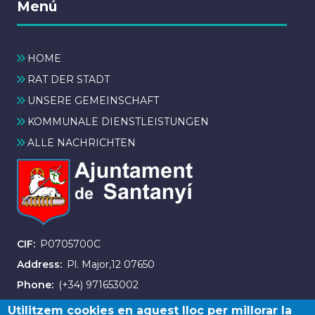
Menú
HOME
RAT DER STADT
UNSERE GEMEINSCHAFT
KOMMUNALE DIENSTLEISTUNGEN
ALLE NACHRICHTEN
CIF
P0705700C
Address
Pl. Major,12 07650
Phone
(+34) 971653002
Fax
(+34) 971163007
Utilitzem cookies en aquest lloc per millorar la